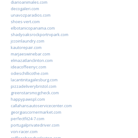
diarioanimales.com
decogaleri.com
unavozparadios.com
shoes-vert.com
elbotanicopanama.com
shadyoaksrockportrvpark.com
jccoinlaundry.com
kautorepair.com
marjaeswinebar.com
elmazatlanclinton.com
ideacoffeenyc.com
odieschillicothe.com
lacantinitagalesburg.com
pizzadeliverybristol.com
greenstarsmogcheck.com
happypawspl.com
callahansautoservicecenter.com
georgiascornermarket.com
perfectfit24-7.com
portugalprivatedriver.com
von-racer.com
coffeeshopcharleston.com