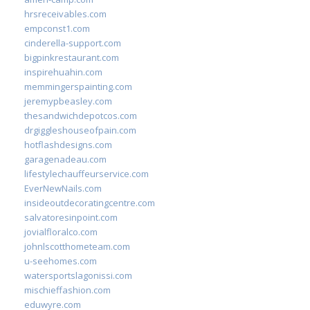
hrsreceivables.com
empconst1.com
cinderella-support.com
bigpinkrestaurant.com
inspirehuahin.com
memmingerspainting.com
jeremypbeasley.com
thesandwichdepotcos.com
drgiggleshouseofpain.com
hotflashdesigns.com
garagenadeau.com
lifestylechauffeurservice.com
EverNewNails.com
insideoutdecoratingcentre.com
salvatoresinpoint.com
jovialfloralco.com
johnlscotthometeam.com
u-seehomes.com
watersportslagonissi.com
mischieffashion.com
eduwyre.com