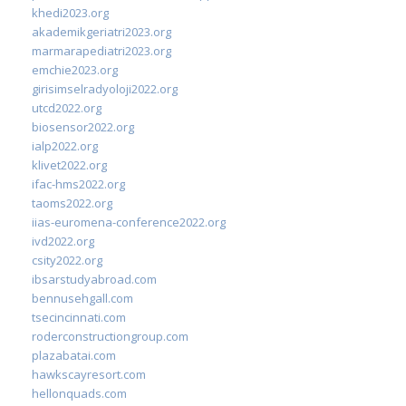
khedi2023.org
akademikgeriatri2023.org
marmarapediatri2023.org
emchie2023.org
girisimselradyoloji2022.org
utcd2022.org
biosensor2022.org
ialp2022.org
klivet2022.org
ifac-hms2022.org
taoms2022.org
iias-euromena-conference2022.org
ivd2022.org
csity2022.org
ibsarstudyabroad.com
bennusehgall.com
tsecincinnati.com
roderconstructiongroup.com
plazabatai.com
hawkscayresort.com
hellonquads.com