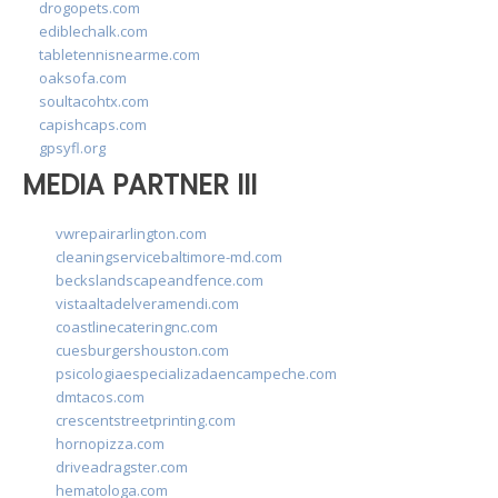
drogopets.com
ediblechalk.com
tabletennisnearme.com
oaksofa.com
soultacohtx.com
capishcaps.com
gpsyfl.org
MEDIA PARTNER III
vwrepairarlington.com
cleaningservicebaltimore-md.com
beckslandscapeandfence.com
vistaaltadelveramendi.com
coastlinecateringnc.com
cuesburgershouston.com
psicologiaespecializadaencampeche.com
dmtacos.com
crescentstreetprinting.com
hornopizza.com
driveadragster.com
hematologa.com