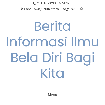
Skip
Call Us: +2782 444 YEAH
to
Cape Town, South Africa
togel hk
content
Berita
Informasi Ilmu
Bela Diri Bagi
Kita
Menu