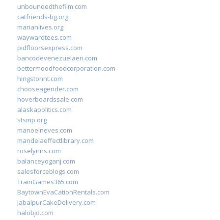
unboundedthefilm.com
catfriends-bg.org
marianlives.org
waywardtees.com
pidfloorsexpress.com
bancodevenezuelaen.com
bettermoodfoodcorporation.com
hingstonnt.com
chooseagender.com
hoverboardssale.com
alaskapolitics.com
stsmp.org
manoelneves.com
mandelaeffectlibrary.com
roselynns.com
balanceyoganj.com
salesforceblogs.com
TrainGames365.com
BaytownEvaCationRentals.com
JabalpurCakeDelivery.com
halobjd.com