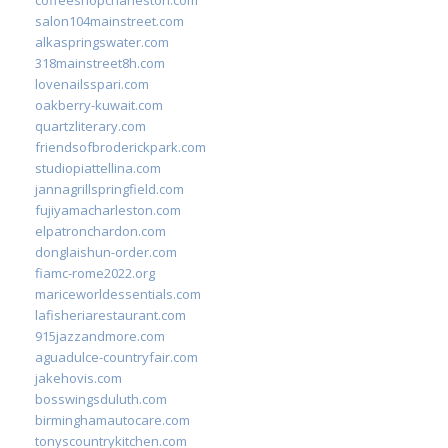
salon104mainstreet.com
alkaspringswater.com
318mainstreet8h.com
lovenailsspari.com
oakberry-kuwait.com
quartzliterary.com
friendsofbroderickpark.com
studiopiattellina.com
jannagrillspringfield.com
fujiyamacharleston.com
elpatronchardon.com
donglaishun-order.com
fiamc-rome2022.org
mariceworldessentials.com
lafisheriarestaurant.com
915jazzandmore.com
aguadulce-countryfair.com
jakehovis.com
bosswingsduluth.com
birminghamautocare.com
tonyscountrykitchen.com