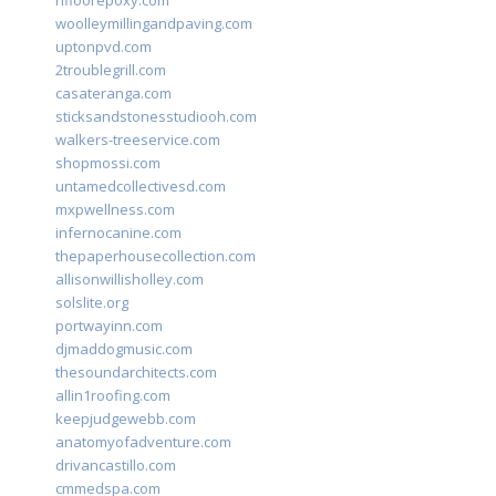
rifloorepoxy.com
woolleymillingandpaving.com
uptonpvd.com
2troublegrill.com
casateranga.com
sticksandstonesstudiooh.com
walkers-treeservice.com
shopmossi.com
untamedcollectivesd.com
mxpwellness.com
infernocanine.com
thepaperhousecollection.com
allisonwillisholley.com
solslite.org
portwayinn.com
djmaddogmusic.com
thesoundarchitects.com
allin1roofing.com
keepjudgewebb.com
anatomyofadventure.com
drivancastillo.com
cmmedspa.com