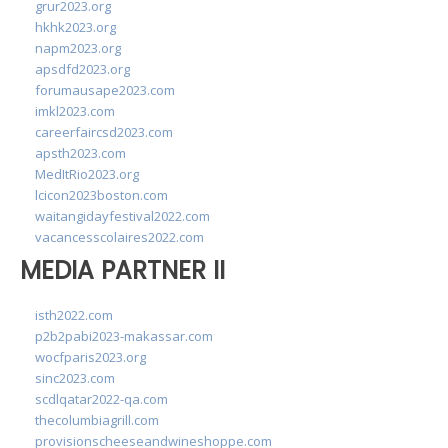
grur2023.org
hkhk2023.org
napm2023.org
apsdfd2023.org
forumausape2023.com
imkl2023.com
careerfaircsd2023.com
apsth2023.com
MedItRio2023.org
lcicon2023boston.com
waitangidayfestival2022.com
vacancesscolaires2022.com
MEDIA PARTNER II
isth2022.com
p2b2pabi2023-makassar.com
wocfparis2023.org
sinc2023.com
scdlqatar2022-qa.com
thecolumbiagrill.com
provisionscheeseandwineshoppe.com