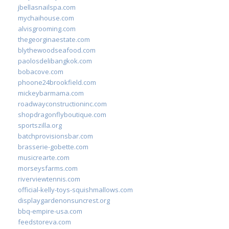
jbellasnailspa.com
mychaihouse.com
alvisgrooming.com
thegeorginaestate.com
blythewoodseafood.com
paolosdelibangkok.com
bobacove.com
phoone24brookfield.com
mickeybarmama.com
roadwayconstructioninc.com
shopdragonflyboutique.com
sportszilla.org
batchprovisionsbar.com
brasserie-gobette.com
musicrearte.com
morseysfarms.com
riverviewtennis.com
official-kelly-toys-squishmallows.com
displaygardenonsuncrest.org
bbq-empire-usa.com
feedstoreva.com