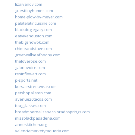
lizaivanov.com
guesttinyhomes.com
home-plow-by-meyer.com
palatelatincuisine.com
blackdoglegacy.com
eatvivahouston.com
thebigshowok.com
chimeandstave.com
greatwallseafoodny.com
theloverose.com
gabriovoice.com
resinflowart.com
p-sports.net
korsairstreetwear.com
petshopallston.com
avenue26tacos.com
topgglasses.com
broadmoornailsspacoloradosprings.com
missblackpasadena.com
anneskitchen.org
valenciamarketytaqueria.com