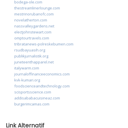
bodega-ole.com
thestreamlinerlounge.com
mestrinorubanofc.com
novelatherton.com
nassvalleygardens.net
electjohnstewart.com
omptourtravels.com
tribratanews-polreskebumen.com
rsudbayuasih.org
publikjurnalistik.org
juneteenthapparel.net
italywarm.com
journaloffinanceeconomics.com
kvk-kumari.org
foodscienceandtechnology.com
scisportsscience.com
addisababacuisineaz.com
burgerimcamas.com
Link Alternatif