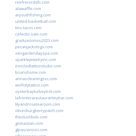
reefrecordsllc.com
alawaffle.com
aryouthfishing.com
united-basketball.com
tios-tacos.com
cafecito-satx.com
graduacionviu2023.com
pecanjackstogo.com
zengardendayspa.com
sparklejewelryinc.com
ironcladtattoostudio.com
bruinshome.com
annascleaningsvc.com
wolfcitytattoo.com
oysterbayturkeytrot.com
lafronterarestauranteybar.com
lilyandrosetearoom.com
olivesburgberrypatch.com
theslushkids.com
giobastian.com
glpascensori.com