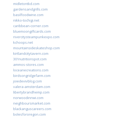
midletontkd.com
gardensandgrills.com
basilfoodwine.com
nikko-tochigi.net
caribbean-corner.com
bluemoongiftcards.com
rivercitysteampunkexpo.com
kchoops.net
mountainsideskateshop.com
kirtlandcitytavern.com
301nutritionspot.com
ammos-stores.com
loceanecreations.com
birdsongridgefarm.com
joiedevivblog.com
valera-amsterdam.com
libertybrandhemp.com
norwoodinnwi.com
neighboursmarket.com
blackanguscareers.com
bolesfororegon.com