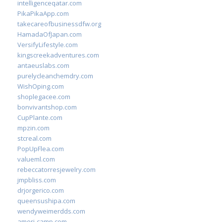
intelligenceqatar.com
PikaPikaApp.com
takecareofbusinessdfw.org
HamadaOfJapan.com
VersifyLifestyle.com
kingscreekadventures.com
antaeuslabs.com
purelycleanchemdry.com
WishOping.com
shoplegacee.com
bonvivantshop.com
CupPlante.com
mpzin.com
stcreal.com
PopUpFlea.com
valueml.com
rebeccatorresjewelry.com
jmpbliss.com
drjorgerico.com
queensushipa.com
wendyweimerdds.com
ameri-camp.com