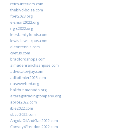
retro-interiors.com
theblvd-boise.com
fpet2023.org
e-smart2022.org
ngrc2022.org
leesfamilyfoods.com
lewis-lewis-cpas.com
eleontennis.com
cyetus.com
bradfordshops.com
almadenranchsanjose.com
advocatevijay.com
adlibilimler2023.com
naswwebed.org
balithut-manado.org
alteregotradingcompany.org
aprce2022.com
ibie2022.com
sbcc-2022.com
AngolaOilAndGas2022.com
Convoy4Freedom2022.com