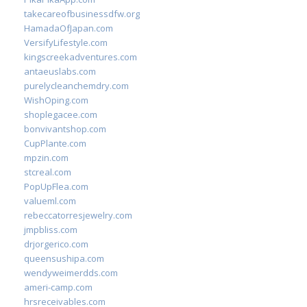
takecareofbusinessdfw.org
HamadaOfJapan.com
VersifyLifestyle.com
kingscreekadventures.com
antaeuslabs.com
purelycleanchemdry.com
WishOping.com
shoplegacee.com
bonvivantshop.com
CupPlante.com
mpzin.com
stcreal.com
PopUpFlea.com
valueml.com
rebeccatorresjewelry.com
jmpbliss.com
drjorgerico.com
queensushipa.com
wendyweimerdds.com
ameri-camp.com
hrsreceivables.com