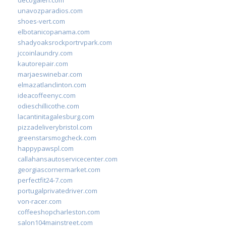
unavozparadios.com
shoes-vert.com
elbotanicopanama.com
shadyoaksrockportrvpark.com
jccoinlaundry.com
kautorepair.com
marjaeswinebar.com
elmazatlanclinton.com
ideacoffeenyc.com
odieschillicothe.com
lacantinitagalesburg.com
pizzadeliverybristol.com
greenstarsmogcheck.com
happypawspl.com
callahansautoservicecenter.com
georgiascornermarket.com
perfectfit24-7.com
portugalprivatedriver.com
von-racer.com
coffeeshopcharleston.com
salon104mainstreet.com