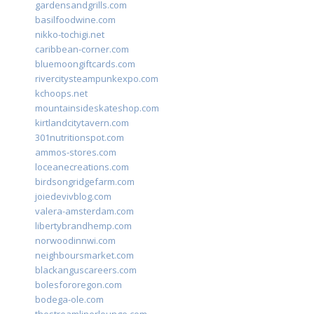
gardensandgrills.com
basilfoodwine.com
nikko-tochigi.net
caribbean-corner.com
bluemoongiftcards.com
rivercitysteampunkexpo.com
kchoops.net
mountainsideskateshop.com
kirtlandcitytavern.com
301nutritionspot.com
ammos-stores.com
loceanecreations.com
birdsongridgefarm.com
joiedevivblog.com
valera-amsterdam.com
libertybrandhemp.com
norwoodinnwi.com
neighboursmarket.com
blackanguscareers.com
bolesfororegon.com
bodega-ole.com