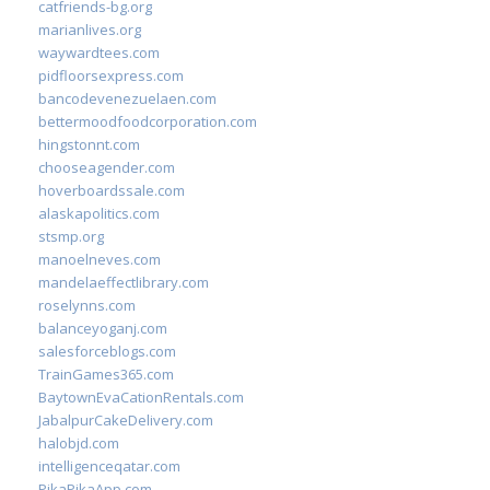
catfriends-bg.org
marianlives.org
waywardtees.com
pidfloorsexpress.com
bancodevenezuelaen.com
bettermoodfoodcorporation.com
hingstonnt.com
chooseagender.com
hoverboardssale.com
alaskapolitics.com
stsmp.org
manoelneves.com
mandelaeffectlibrary.com
roselynns.com
balanceyoganj.com
salesforceblogs.com
TrainGames365.com
BaytownEvaCationRentals.com
JabalpurCakeDelivery.com
halobjd.com
intelligenceqatar.com
PikaPikaApp.com