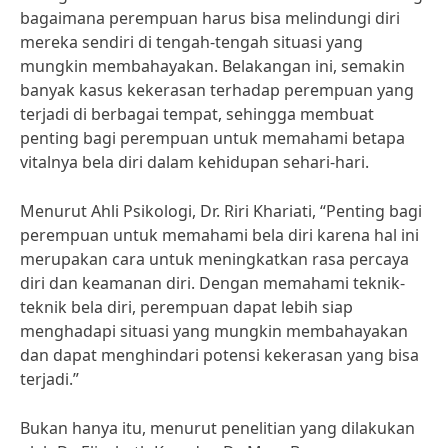
bagaimana perempuan harus bisa melindungi diri
mereka sendiri di tengah-tengah situasi yang
mungkin membahayakan. Belakangan ini, semakin
banyak kasus kekerasan terhadap perempuan yang
terjadi di berbagai tempat, sehingga membuat
penting bagi perempuan untuk memahami betapa
vitalnya bela diri dalam kehidupan sehari-hari.
Menurut Ahli Psikologi, Dr. Riri Khariati, “Penting bagi
perempuan untuk memahami bela diri karena hal ini
merupakan cara untuk meningkatkan rasa percaya
diri dan keamanan diri. Dengan memahami teknik-
teknik bela diri, perempuan dapat lebih siap
menghadapi situasi yang mungkin membahayakan
dan dapat menghindari potensi kekerasan yang bisa
terjadi.”
Bukan hanya itu, menurut penelitian yang dilakukan