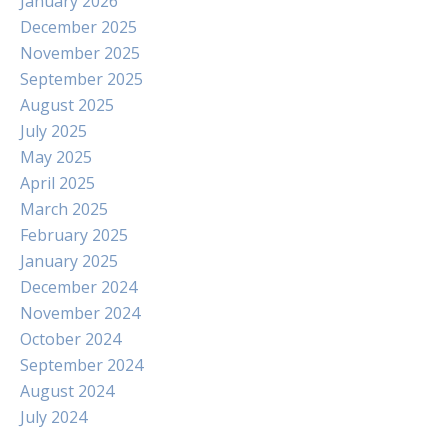
January 2026
December 2025
November 2025
September 2025
August 2025
July 2025
May 2025
April 2025
March 2025
February 2025
January 2025
December 2024
November 2024
October 2024
September 2024
August 2024
July 2024