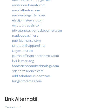
thestreamlinerlounge.com
mestrinorubanofc.com
novelatherton.com
nassvalleygardens.net
electjohnstewart.com
omptourtravels.com
tribratanews-polreskebumen.com
rsudbayuasih.org
publikjurnalistik.org
juneteenthapparel.net
italywarm.com
journaloffinanceeconomics.com
kvk-kumari.org
foodscienceandtechnology.com
scisportsscience.com
addisababacuisineaz.com
burgerimcamas.com
Link Alternatif