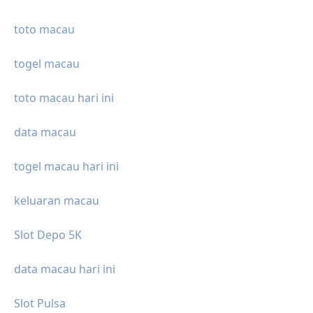
toto macau
togel macau
toto macau hari ini
data macau
togel macau hari ini
keluaran macau
Slot Depo 5K
data macau hari ini
Slot Pulsa