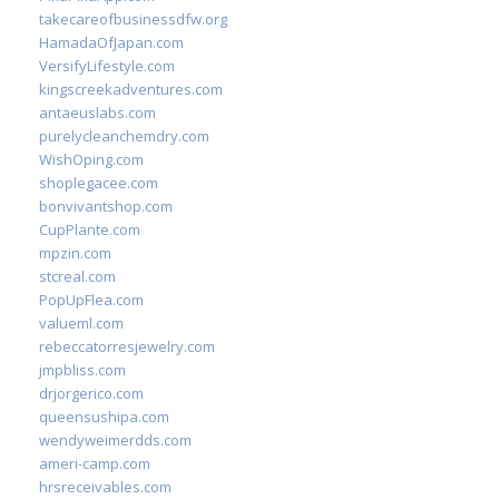
takecareofbusinessdfw.org
HamadaOfJapan.com
VersifyLifestyle.com
kingscreekadventures.com
antaeuslabs.com
purelycleanchemdry.com
WishOping.com
shoplegacee.com
bonvivantshop.com
CupPlante.com
mpzin.com
stcreal.com
PopUpFlea.com
valueml.com
rebeccatorresjewelry.com
jmpbliss.com
drjorgerico.com
queensushipa.com
wendyweimerdds.com
ameri-camp.com
hrsreceivables.com