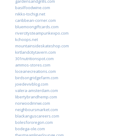
gardensandgrills.com
basilfoodwine.com
nikko-tochigi.net
caribbean-corner.com
bluemoongiftcards.com
rivercitysteampunkexpo.com
kchoops.net
mountainsideskateshop.com
kirtlandcitytavern.com
301nutritionspot.com
ammos-stores.com
loceanecreations.com
birdsongridgefarm.com
joiedevivblog.com
valera-amsterdam.com
libertybrandhemp.com
norwoodinnwi.com
neighboursmarket.com
blackanguscareers.com
bolesfororegon.com
bodega-ole.com
thestreamlinerlounge.com