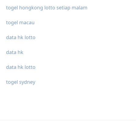
togel hongkong lotto setiap malam
togel macau
data hk lotto
data hk
data hk lotto
togel sydney