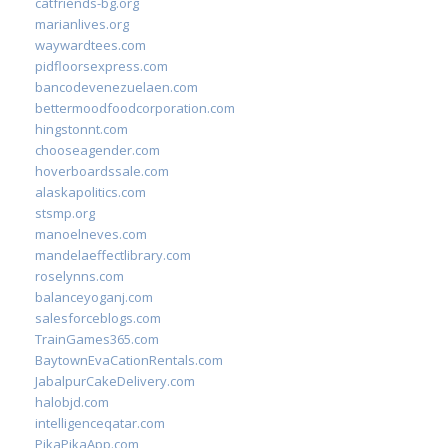
catfriends-bg.org
marianlives.org
waywardtees.com
pidfloorsexpress.com
bancodevenezuelaen.com
bettermoodfoodcorporation.com
hingstonnt.com
chooseagender.com
hoverboardssale.com
alaskapolitics.com
stsmp.org
manoelneves.com
mandelaeffectlibrary.com
roselynns.com
balanceyoganj.com
salesforceblogs.com
TrainGames365.com
BaytownEvaCationRentals.com
JabalpurCakeDelivery.com
halobjd.com
intelligenceqatar.com
PikaPikaApp.com