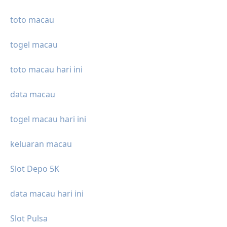
toto macau
togel macau
toto macau hari ini
data macau
togel macau hari ini
keluaran macau
Slot Depo 5K
data macau hari ini
Slot Pulsa