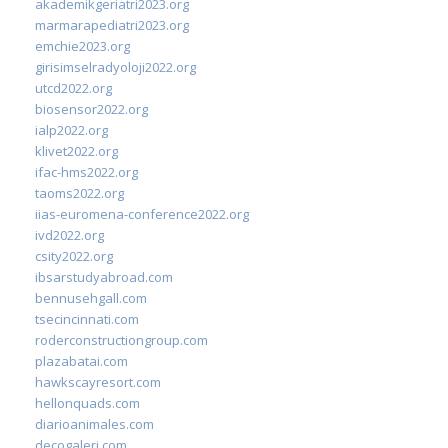
akademikgeriatri2023.org
marmarapediatri2023.org
emchie2023.org
girisimselradyoloji2022.org
utcd2022.org
biosensor2022.org
ialp2022.org
klivet2022.org
ifac-hms2022.org
taoms2022.org
iias-euromena-conference2022.org
ivd2022.org
csity2022.org
ibsarstudyabroad.com
bennusehgall.com
tsecincinnati.com
roderconstructiongroup.com
plazabatai.com
hawkscayresort.com
hellonquads.com
diarioanimales.com
decogaleri.com