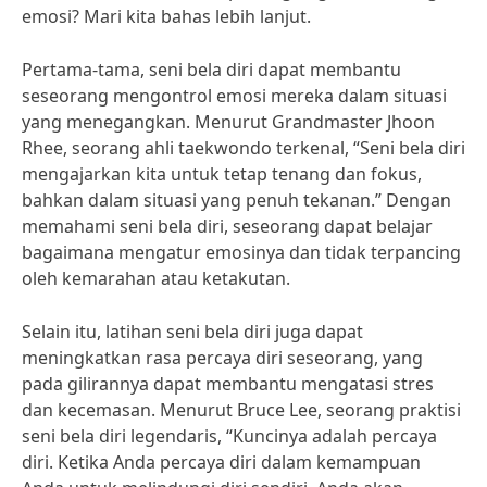
emosi? Mari kita bahas lebih lanjut.
Pertama-tama, seni bela diri dapat membantu
seseorang mengontrol emosi mereka dalam situasi
yang menegangkan. Menurut Grandmaster Jhoon
Rhee, seorang ahli taekwondo terkenal, “Seni bela diri
mengajarkan kita untuk tetap tenang dan fokus,
bahkan dalam situasi yang penuh tekanan.” Dengan
memahami seni bela diri, seseorang dapat belajar
bagaimana mengatur emosinya dan tidak terpancing
oleh kemarahan atau ketakutan.
Selain itu, latihan seni bela diri juga dapat
meningkatkan rasa percaya diri seseorang, yang
pada gilirannya dapat membantu mengatasi stres
dan kecemasan. Menurut Bruce Lee, seorang praktisi
seni bela diri legendaris, “Kuncinya adalah percaya
diri. Ketika Anda percaya diri dalam kemampuan