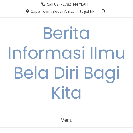
Skip
Call Us: +2782 444 YEAH
to
Cape Town, South Africa
togel hk
content
Berita
Informasi Ilmu
Bela Diri Bagi
Kita
Menu