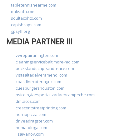
tabletennisnearme.com
oaksofa.com
soultacohtx.com
capishcaps.com
gpsyfl.org
MEDIA PARTNER III
vwrepairarlington.com
cleaningservicebaltimore-md.com
beckslandscapeandfence.com
vistaaltadelveramendi.com
coastlinecateringnc.com
cuesburgershouston.com
psicologiaespecializadaencampeche.com
dmtacos.com
crescentstreetprinting.com
hornopizza.com
driveadragster.com
hematologa.com
lizaivanov.com