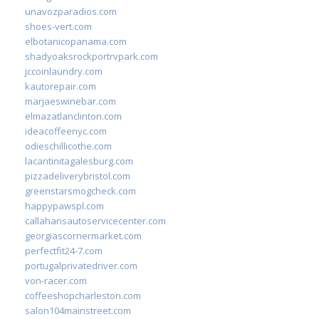
unavozparadios.com
shoes-vert.com
elbotanicopanama.com
shadyoaksrockportrvpark.com
jccoinlaundry.com
kautorepair.com
marjaeswinebar.com
elmazatlanclinton.com
ideacoffeenyc.com
odieschillicothe.com
lacantinitagalesburg.com
pizzadeliverybristol.com
greenstarsmogcheck.com
happypawspl.com
callahansautoservicecenter.com
georgiascornermarket.com
perfectfit24-7.com
portugalprivatedriver.com
von-racer.com
coffeeshopcharleston.com
salon104mainstreet.com