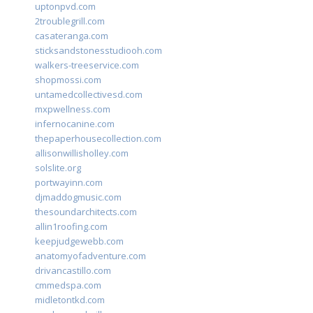
uptonpvd.com
2troublegrill.com
casateranga.com
sticksandstonesstudiooh.com
walkers-treeservice.com
shopmossi.com
untamedcollectivesd.com
mxpwellness.com
infernocanine.com
thepaperhousecollection.com
allisonwillisholley.com
solslite.org
portwayinn.com
djmaddogmusic.com
thesoundarchitects.com
allin1roofing.com
keepjudgewebb.com
anatomyofadventure.com
drivancastillo.com
cmmedspa.com
midletontkd.com