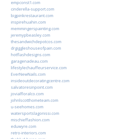
empconst1.com
cinderella-support.com
bigpinkrestaurant.com
inspirehuahin.com
memmingerspainting.com
jeremypbeasley.com
thesandwichdepotcos.com
drgiggleshouseofpain.com
hotflashdesigns.com
garagenadeau.com
lifestylechauffeurservice.com
EverNewNails.com
insideoutdecoratingcentre.com
salvatoresinpoint.com
jovialfloralco.com
johnlscotthometeam.com
u-seehomes.com
watersportslagonissi.com
mischieffashion.com
eduwyre.com
retro-interiors.com