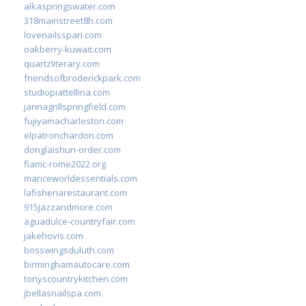
alkaspringswater.com
318mainstreet8h.com
lovenailsspari.com
oakberry-kuwait.com
quartzliterary.com
friendsofbroderickpark.com
studiopiattellina.com
jannagrillspringfield.com
fujiyamacharleston.com
elpatronchardon.com
donglaishun-order.com
fiamc-rome2022.org
mariceworldessentials.com
lafisheriarestaurant.com
915jazzandmore.com
aguadulce-countryfair.com
jakehovis.com
bosswingsduluth.com
birminghamautocare.com
tonyscountrykitchen.com
jbellasnailspa.com