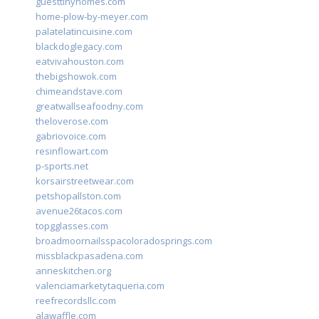
guesttinyhomes.com
home-plow-by-meyer.com
palatelatincuisine.com
blackdoglegacy.com
eatvivahouston.com
thebigshowok.com
chimeandstave.com
greatwallseafoodny.com
theloverose.com
gabriovoice.com
resinflowart.com
p-sports.net
korsairstreetwear.com
petshopallston.com
avenue26tacos.com
topgglasses.com
broadmoornailsspacoloradosprings.com
missblackpasadena.com
anneskitchen.org
valenciamarketytaqueria.com
reefrecordsllc.com
alawaffle.com