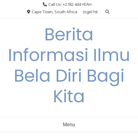
Skip
Call Us: +2782 444 YEAH
to
Cape Town, South Africa
togel hk
content
Berita
Informasi Ilmu
Bela Diri Bagi
Kita
Menu