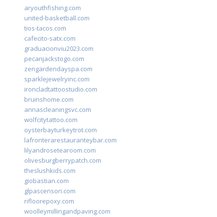
aryouthfishing.com
united-basketball.com
tios-tacos.com
cafecito-satx.com
graduacionviu2023.com
pecanjackstogo.com
zengardendayspa.com
sparklejewelryinc.com
ironcladtattoostudio.com
bruinshome.com
annascleaningsvc.com
wolfcitytattoo.com
oysterbayturkeytrot.com
lafronterarestauranteybar.com
lilyandrosetearoom.com
olivesburgberrypatch.com
theslushkids.com
giobastian.com
glpascensori.com
rifloorepoxy.com
woolleymillingandpaving.com