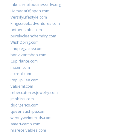
takecareofbusinessdfw.org
HamadaOfJapan.com
VersifyLifestyle.com
kingscreekadventures.com
antaeuslabs.com
purelycleanchemdry.com
WishOping.com
shoplegacee.com
bonvivantshop.com
CupPlante.com
mpzin.com
stcreal.com
PopUpFlea.com
valueml.com
rebeccatorresjewelry.com
jmpbliss.com
drjorgerico.com
queensushipa.com
wendyweimerdds.com
ameri-camp.com
hrsreceivables.com