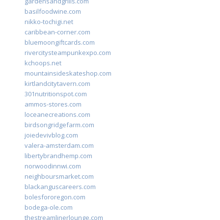
gardensandgrills.com
basilfoodwine.com
nikko-tochigi.net
caribbean-corner.com
bluemoongiftcards.com
rivercitysteampunkexpo.com
kchoops.net
mountainsideskateshop.com
kirtlandcitytavern.com
301nutritionspot.com
ammos-stores.com
loceanecreations.com
birdsongridgefarm.com
joiedevivblog.com
valera-amsterdam.com
libertybrandhemp.com
norwoodinnwi.com
neighboursmarket.com
blackanguscareers.com
bolesfororegon.com
bodega-ole.com
thestreamlinerlounge.com