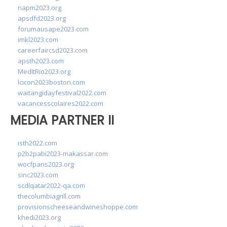
napm2023.org
apsdfd2023.org
forumausape2023.com
imkl2023.com
careerfaircsd2023.com
apsth2023.com
MedItRio2023.org
lcicon2023boston.com
waitangidayfestival2022.com
vacancesscolaires2022.com
MEDIA PARTNER II
isth2022.com
p2b2pabi2023-makassar.com
wocfparis2023.org
sinc2023.com
scdlqatar2022-qa.com
thecolumbiagrill.com
provisionscheeseandwineshoppe.com
khedi2023.org