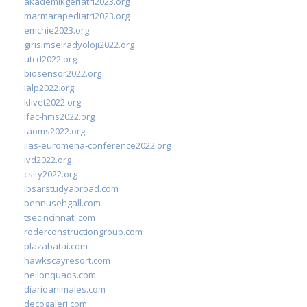
akademikgeriatri2023.org
marmarapediatri2023.org
emchie2023.org
girisimselradyoloji2022.org
utcd2022.org
biosensor2022.org
ialp2022.org
klivet2022.org
ifac-hms2022.org
taoms2022.org
iias-euromena-conference2022.org
ivd2022.org
csity2022.org
ibsarstudyabroad.com
bennusehgall.com
tsecincinnati.com
roderconstructiongroup.com
plazabatai.com
hawkscayresort.com
hellonquads.com
diarioanimales.com
decogaleri.com