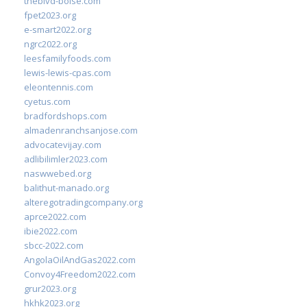
theblvd-boise.com
fpet2023.org
e-smart2022.org
ngrc2022.org
leesfamilyfoods.com
lewis-lewis-cpas.com
eleontennis.com
cyetus.com
bradfordshops.com
almadenranchsanjose.com
advocatevijay.com
adlibilimler2023.com
naswwebed.org
balithut-manado.org
alteregotradingcompany.org
aprce2022.com
ibie2022.com
sbcc-2022.com
AngolaOilAndGas2022.com
Convoy4Freedom2022.com
grur2023.org
hkhk2023.org