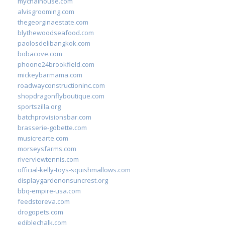
mychaihouse.com
alvisgrooming.com
thegeorginaestate.com
blythewoodseafood.com
paolosdelibangkok.com
bobacove.com
phoone24brookfield.com
mickeybarmama.com
roadwayconstructioninc.com
shopdragonflyboutique.com
sportszilla.org
batchprovisionsbar.com
brasserie-gobette.com
musicrearte.com
morseysfarms.com
riverviewtennis.com
official-kelly-toys-squishmallows.com
displaygardenonsuncrest.org
bbq-empire-usa.com
feedstoreva.com
drogopets.com
ediblechalk.com