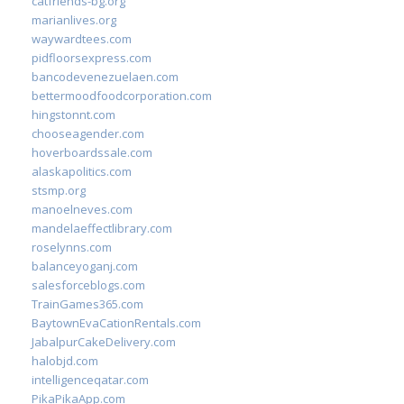
catfriends-bg.org
marianlives.org
waywardtees.com
pidfloorsexpress.com
bancodevenezuelaen.com
bettermoodfoodcorporation.com
hingstonnt.com
chooseagender.com
hoverboardssale.com
alaskapolitics.com
stsmp.org
manoelneves.com
mandelaeffectlibrary.com
roselynns.com
balanceyoganj.com
salesforceblogs.com
TrainGames365.com
BaytownEvaCationRentals.com
JabalpurCakeDelivery.com
halobjd.com
intelligenceqatar.com
PikaPikaApp.com