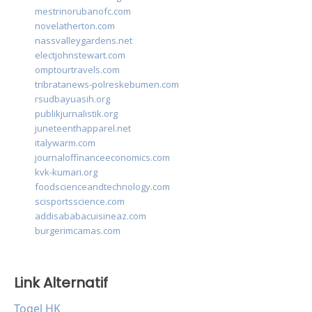
mestrinorubanofc.com
novelatherton.com
nassvalleygardens.net
electjohnstewart.com
omptourtravels.com
tribratanews-polreskebumen.com
rsudbayuasih.org
publikjurnalistik.org
juneteenthapparel.net
italywarm.com
journaloffinanceeconomics.com
kvk-kumari.org
foodscienceandtechnology.com
scisportsscience.com
addisababacuisineaz.com
burgerimcamas.com
Link Alternatif
Togel HK