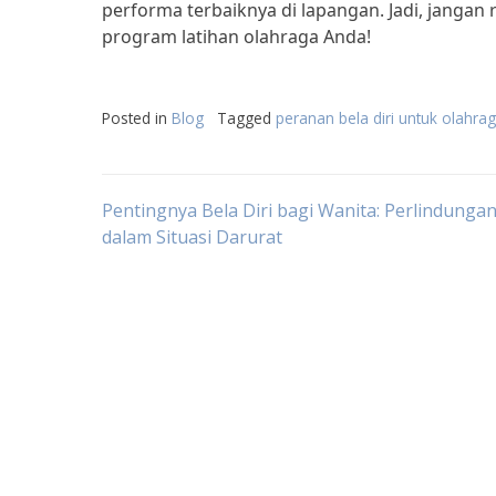
performa terbaiknya di lapangan. Jadi, jangan
program latihan olahraga Anda!
Posted in
Blog
Tagged
peranan bela diri untuk olahra
Post
Pentingnya Bela Diri bagi Wanita: Perlindungan
dalam Situasi Darurat
navigation