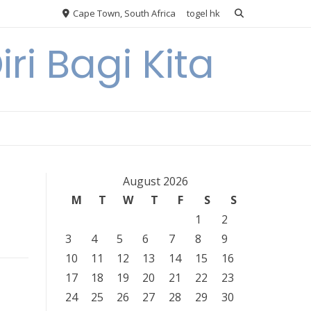
Cape Town, South Africa
togel hk
ri Bagi Kita
August 2026
M
T
W
T
F
S
S
1
2
3
4
5
6
7
8
9
10
11
12
13
14
15
16
17
18
19
20
21
22
23
24
25
26
27
28
29
30