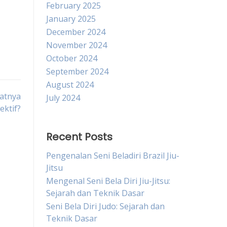
February 2025
January 2025
December 2024
November 2024
October 2024
September 2024
August 2024
uatnya
July 2024
ektif?
Recent Posts
Pengenalan Seni Beladiri Brazil Jiu-
Jitsu
Mengenal Seni Bela Diri Jiu-Jitsu:
Sejarah dan Teknik Dasar
Seni Bela Diri Judo: Sejarah dan
Teknik Dasar