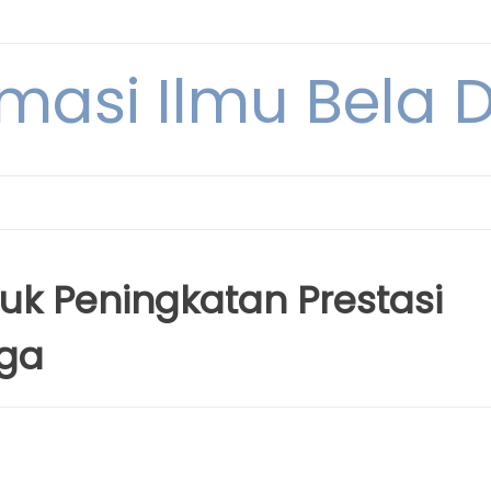
rmasi Ilmu Bela Di
tuk Peningkatan Prestasi
aga