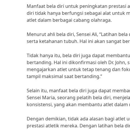
Manfaat bela diri untuk peningkatan prestasi 
diri tidak hanya berfungsi sebagai alat untuk
atlet dalam berbagai cabang olahraga.
Menurut ahli bela diri, Sensei Ali, “Latihan b
serta ketahanan tubuh. Hal ini akan sangat be
Tidak hanya itu, bela diri juga dapat membant
bertanding. Hal ini dikonfirmasi oleh Dr. John
mengajarkan atlet untuk tetap tenang dan fok
tampil maksimal saat bertanding.”
Selain itu, manfaat bela diri juga dapat memb
Sensei Maria, seorang pelatih bela diri, menj
konsistensi, yang akan membantu atlet dalam 
Dengan demikian, tidak ada alasan bagi atle
prestasi atletik mereka. Dengan latihan bela d