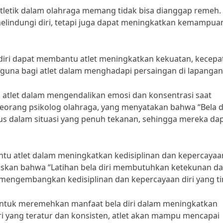
atletik dalam olahraga memang tidak bisa dianggap remeh.
 melindungi diri, tetapi juga dapat meningkatkan kemampua
ela diri dapat membantu atlet meningkatkan kekuatan, kecepa
rguna bagi atlet dalam menghadapi persaingan di lapangan
u atlet dalam mengendalikan emosi dan konsentrasi saat
, seorang psikolog olahraga, yang menyatakan bahwa “Bela d
us dalam situasi yang penuh tekanan, sehingga mereka da
antu atlet dalam meningkatkan kedisiplinan dan kepercayaan
elaskan bahwa “Latihan bela diri membutuhkan ketekunan d
mengembangkan kedisiplinan dan kepercayaan diri yang ti
t untuk meremehkan manfaat bela diri dalam meningkatkan
iri yang teratur dan konsisten, atlet akan mampu mencapai