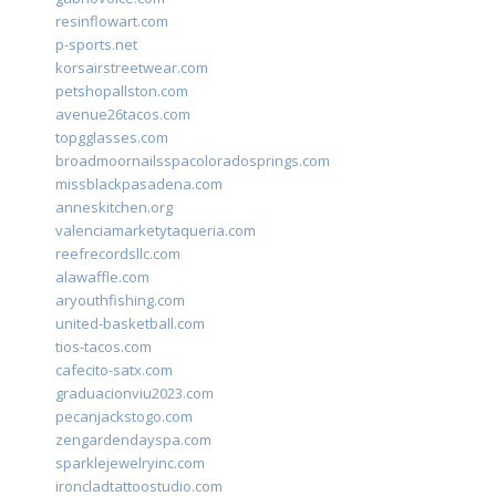
resinflowart.com
p-sports.net
korsairstreetwear.com
petshopallston.com
avenue26tacos.com
topgglasses.com
broadmoornailsspacoloradosprings.com
missblackpasadena.com
anneskitchen.org
valenciamarketytaqueria.com
reefrecordsllc.com
alawaffle.com
aryouthfishing.com
united-basketball.com
tios-tacos.com
cafecito-satx.com
graduacionviu2023.com
pecanjackstogo.com
zengardendayspa.com
sparklejewelryinc.com
ironcladtattoostudio.com