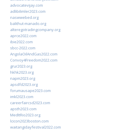
advocatevijay.com
adlibilimler2023.com
naswwebed.org
balithut-manado.org
alteregotradingcompany.org
aprce2022.com
ibie2022.com
sbcc-2022.com
AngolaOilAndGas2022.com
Convoy4Freedom2022.com
grur2023.org
hkhk2023.org
napm2023.org
apsdfd2023.org
forumausape2023.com
imkl2023.com
careerfaircsd2023.com
apsth2023.com
MedItRio2023.org
lcicon2023boston.com
waitangidayfestival2022.com