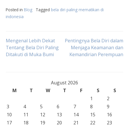
Posted in
Blog
Tagged
bela diri paling mematikan di
indonesia
Post
Mengenal Lebih Dekat
Pentingnya Bela Diri dalam
Tentang Bela Diri Paling
Menjaga Keamanan dan
Ditakuti di Muka Bumi
Kemandirian Perempuan
navigation
August 2026
M
T
W
T
F
S
S
1
2
3
4
5
6
7
8
9
10
11
12
13
14
15
16
17
18
19
20
21
22
23