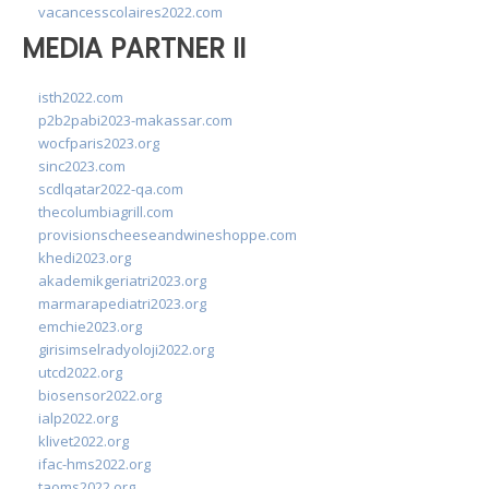
vacancesscolaires2022.com
MEDIA PARTNER II
isth2022.com
p2b2pabi2023-makassar.com
wocfparis2023.org
sinc2023.com
scdlqatar2022-qa.com
thecolumbiagrill.com
provisionscheeseandwineshoppe.com
khedi2023.org
akademikgeriatri2023.org
marmarapediatri2023.org
emchie2023.org
girisimselradyoloji2022.org
utcd2022.org
biosensor2022.org
ialp2022.org
klivet2022.org
ifac-hms2022.org
taoms2022.org