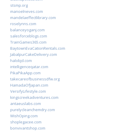
stsmp.org
manoelneves.com
mandelaeffectlibrary.com
roselynns.com
balanceyoganj.com
salesforceblogs.com
TrainGames365.com
BaytownEvaCationRentals.com
JabalpurCakeDelivery.com
halobjd.com
intelligenceqatar.com
PikaPikaApp.com
takecareofbusinessdfw.org
HamadaOfJapan.com
VersifyLifestyle.com
kingscreekadventures.com
antaeuslabs.com
purelycleanchemdry.com
WishOping.com
shoplegacee.com
bonvivantshop.com