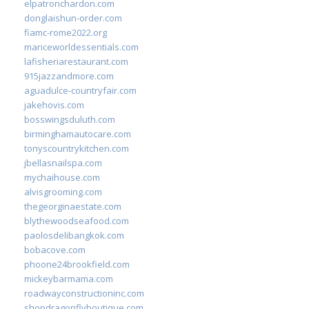
elpatronchardon.com
donglaishun-order.com
fiamc-rome2022.org
mariceworldessentials.com
lafisheriarestaurant.com
915jazzandmore.com
aguadulce-countryfair.com
jakehovis.com
bosswingsduluth.com
birminghamautocare.com
tonyscountrykitchen.com
jbellasnailspa.com
mychaihouse.com
alvisgrooming.com
thegeorginaestate.com
blythewoodseafood.com
paolosdelibangkok.com
bobacove.com
phoone24brookfield.com
mickeybarmama.com
roadwayconstructioninc.com
shopdragonflyboutique.com