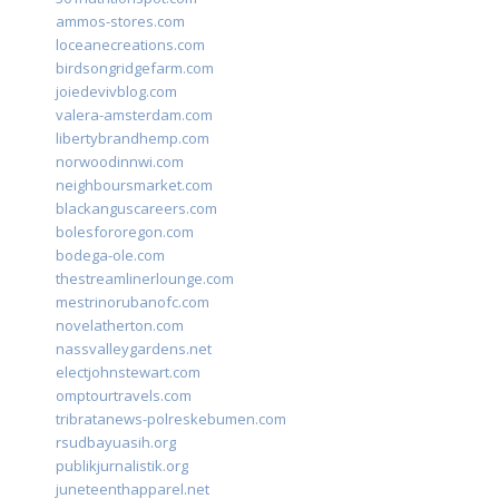
ammos-stores.com
loceanecreations.com
birdsongridgefarm.com
joiedevivblog.com
valera-amsterdam.com
libertybrandhemp.com
norwoodinnwi.com
neighboursmarket.com
blackanguscareers.com
bolesfororegon.com
bodega-ole.com
thestreamlinerlounge.com
mestrinorubanofc.com
novelatherton.com
nassvalleygardens.net
electjohnstewart.com
omptourtravels.com
tribratanews-polreskebumen.com
rsudbayuasih.org
publikjurnalistik.org
juneteenthapparel.net