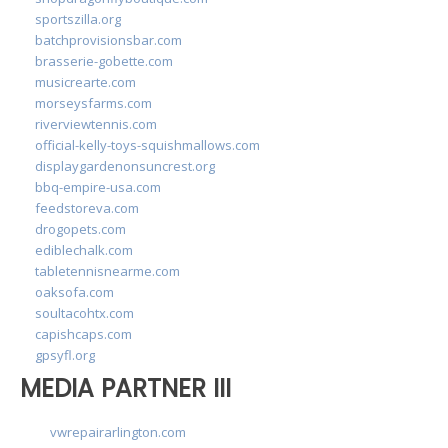
sportszilla.org
batchprovisionsbar.com
brasserie-gobette.com
musicrearte.com
morseysfarms.com
riverviewtennis.com
official-kelly-toys-squishmallows.com
displaygardenonsuncrest.org
bbq-empire-usa.com
feedstoreva.com
drogopets.com
ediblechalk.com
tabletennisnearme.com
oaksofa.com
soultacohtx.com
capishcaps.com
gpsyfl.org
MEDIA PARTNER III
vwrepairarlington.com