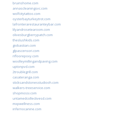
bruinshome.com
annascleaningsvc.com
wolfcitytattoo.com
oysterbayturkeytrot.com
lafronterarestauranteybar.com
lilyandrosetearoom.com
olivesburgberrypatch.com
theslushkids.com
giobastian.com
glpascensori.com
rifloorepoxy.com
woolleymillingandpaving.com
uptonpvd.com
2troublegrill.com
casateranga.com
sticksandstonesstudiooh.com
walkers-treeservice.com
shopmossi.com
untamedcollectivesd.com
mxpwellness.com
infernocanine.com