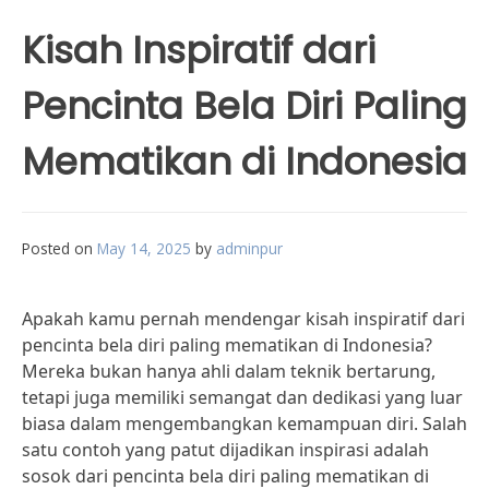
Kisah Inspiratif dari
Pencinta Bela Diri Paling
Mematikan di Indonesia
Posted on
May 14, 2025
by
adminpur
Apakah kamu pernah mendengar kisah inspiratif dari
pencinta bela diri paling mematikan di Indonesia?
Mereka bukan hanya ahli dalam teknik bertarung,
tetapi juga memiliki semangat dan dedikasi yang luar
biasa dalam mengembangkan kemampuan diri. Salah
satu contoh yang patut dijadikan inspirasi adalah
sosok dari pencinta bela diri paling mematikan di