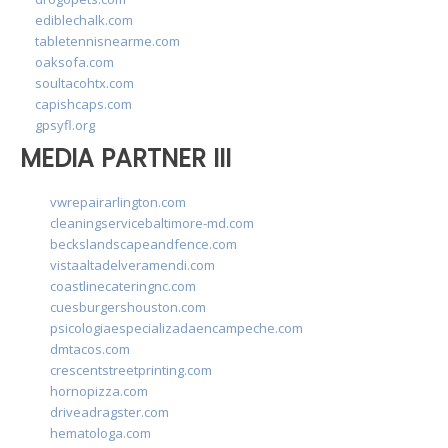
ediblechalk.com
tabletennisnearme.com
oaksofa.com
soultacohtx.com
capishcaps.com
gpsyfl.org
MEDIA PARTNER III
vwrepairarlington.com
cleaningservicebaltimore-md.com
beckslandscapeandfence.com
vistaaltadelveramendi.com
coastlinecateringnc.com
cuesburgershouston.com
psicologiaespecializadaencampeche.com
dmtacos.com
crescentstreetprinting.com
hornopizza.com
driveadragster.com
hematologa.com