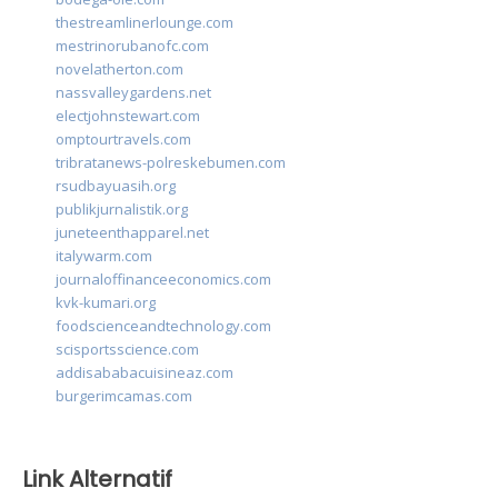
thestreamlinerlounge.com
mestrinorubanofc.com
novelatherton.com
nassvalleygardens.net
electjohnstewart.com
omptourtravels.com
tribratanews-polreskebumen.com
rsudbayuasih.org
publikjurnalistik.org
juneteenthapparel.net
italywarm.com
journaloffinanceeconomics.com
kvk-kumari.org
foodscienceandtechnology.com
scisportsscience.com
addisababacuisineaz.com
burgerimcamas.com
Link Alternatif