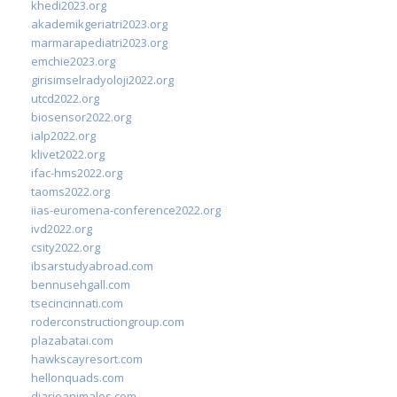
khedi2023.org
akademikgeriatri2023.org
marmarapediatri2023.org
emchie2023.org
girisimselradyoloji2022.org
utcd2022.org
biosensor2022.org
ialp2022.org
klivet2022.org
ifac-hms2022.org
taoms2022.org
iias-euromena-conference2022.org
ivd2022.org
csity2022.org
ibsarstudyabroad.com
bennusehgall.com
tsecincinnati.com
roderconstructiongroup.com
plazabatai.com
hawkscayresort.com
hellonquads.com
diarioanimales.com