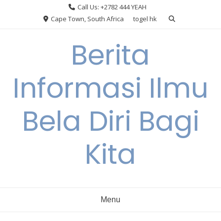
Skip
Call Us: +2782 444 YEAH
to
Cape Town, South Africa
togel hk
content
Berita
Informasi Ilmu
Bela Diri Bagi
Kita
Menu