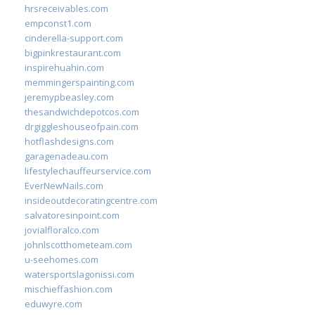
hrsreceivables.com
empconst1.com
cinderella-support.com
bigpinkrestaurant.com
inspirehuahin.com
memmingerspainting.com
jeremypbeasley.com
thesandwichdepotcos.com
drgiggleshouseofpain.com
hotflashdesigns.com
garagenadeau.com
lifestylechauffeurservice.com
EverNewNails.com
insideoutdecoratingcentre.com
salvatoresinpoint.com
jovialfloralco.com
johnlscotthometeam.com
u-seehomes.com
watersportslagonissi.com
mischieffashion.com
eduwyre.com