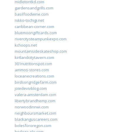
midletontkd.com
gardensandgrills.com
basilfoodwine.com
nikko-tochigi.net
caribbean-corner.com
bluemoongiftcards.com
rivercitysteampunkexpo.com
kchoops.net
mountainsideskateshop.com
kirtlandcitytavern.com
301nutritionspot.com
ammos-stores.com
loceanecreations.com
birdsongridgefarm.com
joiedevivblog.com
valera-amsterdam.com
libertybrandhemp.com
norwoodinnwi.com
neighboursmarket.com
blackanguscareers.com
bolesfororegon.com
bodega-ole.com