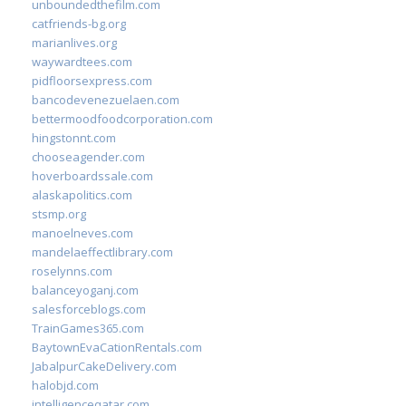
unboundedthefilm.com
catfriends-bg.org
marianlives.org
waywardtees.com
pidfloorsexpress.com
bancodevenezuelaen.com
bettermoodfoodcorporation.com
hingstonnt.com
chooseagender.com
hoverboardssale.com
alaskapolitics.com
stsmp.org
manoelneves.com
mandelaeffectlibrary.com
roselynns.com
balanceyoganj.com
salesforceblogs.com
TrainGames365.com
BaytownEvaCationRentals.com
JabalpurCakeDelivery.com
halobjd.com
intelligenceqatar.com