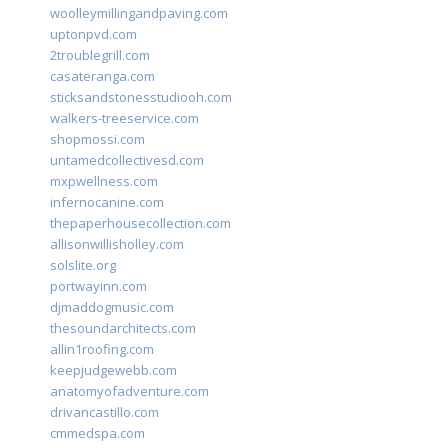
woolleymillingandpaving.com
uptonpvd.com
2troublegrill.com
casateranga.com
sticksandstonesstudiooh.com
walkers-treeservice.com
shopmossi.com
untamedcollectivesd.com
mxpwellness.com
infernocanine.com
thepaperhousecollection.com
allisonwillisholley.com
solslite.org
portwayinn.com
djmaddogmusic.com
thesoundarchitects.com
allin1roofing.com
keepjudgewebb.com
anatomyofadventure.com
drivancastillo.com
cmmedspa.com