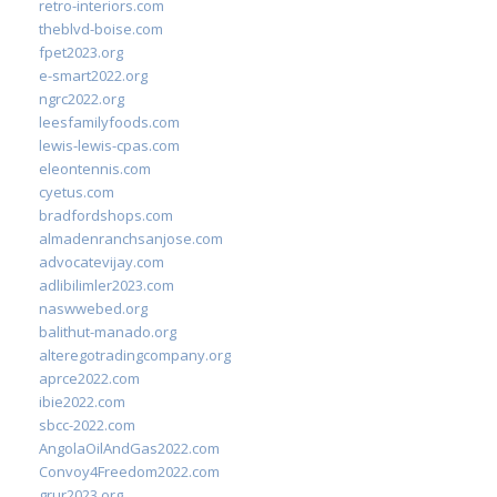
retro-interiors.com
theblvd-boise.com
fpet2023.org
e-smart2022.org
ngrc2022.org
leesfamilyfoods.com
lewis-lewis-cpas.com
eleontennis.com
cyetus.com
bradfordshops.com
almadenranchsanjose.com
advocatevijay.com
adlibilimler2023.com
naswwebed.org
balithut-manado.org
alteregotradingcompany.org
aprce2022.com
ibie2022.com
sbcc-2022.com
AngolaOilAndGas2022.com
Convoy4Freedom2022.com
grur2023.org