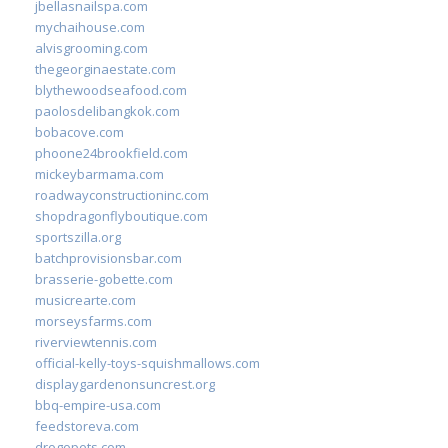
jbellasnailspa.com
mychaihouse.com
alvisgrooming.com
thegeorginaestate.com
blythewoodseafood.com
paolosdelibangkok.com
bobacove.com
phoone24brookfield.com
mickeybarmama.com
roadwayconstructioninc.com
shopdragonflyboutique.com
sportszilla.org
batchprovisionsbar.com
brasserie-gobette.com
musicrearte.com
morseysfarms.com
riverviewtennis.com
official-kelly-toys-squishmallows.com
displaygardenonsuncrest.org
bbq-empire-usa.com
feedstoreva.com
drogopets.com