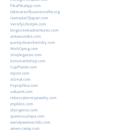
PikaPikaApp.com
takecareofbusinessdfw.org
HamadaOfJapan.com
VersifyLifestyle.com
kingscreekadventures.com
antaeuslabs.com
purelycleanchemdry.com
WishOping.com
shoplegacee.com
bonvivantshop.com
CupPlante.com
mpzin.com
stcreal.com
PopUpFlea.com
valueml.com
rebeccatorresjewelry.com
jmpbliss.com
drjorgerico.com
queensushipa.com
wendyweimerdds.com
ameri-camp.com