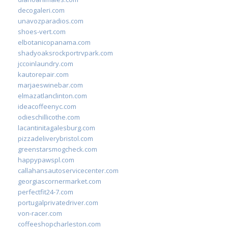
decogaleri.com
unavozparadios.com
shoes-vert.com
elbotanicopanama.com
shadyoaksrockportrvpark.com
jccoinlaundry.com
kautorepair.com
marjaeswinebar.com
elmazatlanclinton.com
ideacoffeenyc.com
odieschillicothe.com
lacantinitagalesburg.com
pizzadeliverybristol.com
greenstarsmogcheck.com
happypawspl.com
callahansautoservicecenter.com
georgiascornermarket.com
perfectfit24-7.com
portugalprivatedriver.com
von-racer.com
coffeeshopcharleston.com