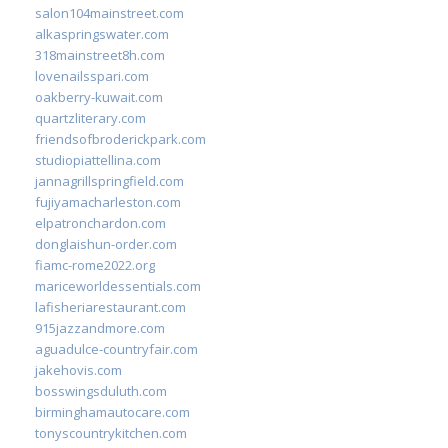
salon104mainstreet.com
alkaspringswater.com
318mainstreet8h.com
lovenailsspari.com
oakberry-kuwait.com
quartzliterary.com
friendsofbroderickpark.com
studiopiattellina.com
jannagrillspringfield.com
fujiyamacharleston.com
elpatronchardon.com
donglaishun-order.com
fiamc-rome2022.org
mariceworldessentials.com
lafisheriarestaurant.com
915jazzandmore.com
aguadulce-countryfair.com
jakehovis.com
bosswingsduluth.com
birminghamautocare.com
tonyscountrykitchen.com