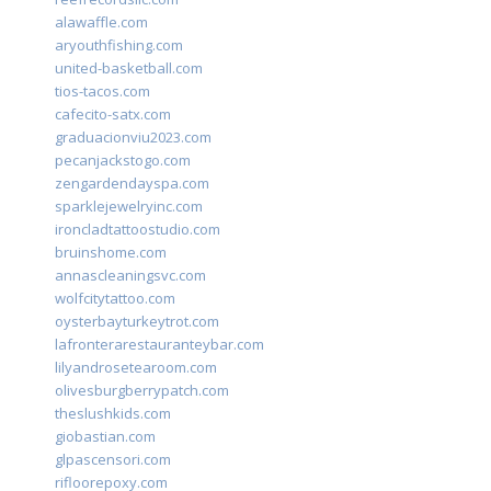
alawaffle.com
aryouthfishing.com
united-basketball.com
tios-tacos.com
cafecito-satx.com
graduacionviu2023.com
pecanjackstogo.com
zengardendayspa.com
sparklejewelryinc.com
ironcladtattoostudio.com
bruinshome.com
annascleaningsvc.com
wolfcitytattoo.com
oysterbayturkeytrot.com
lafronterarestauranteybar.com
lilyandrosetearoom.com
olivesburgberrypatch.com
theslushkids.com
giobastian.com
glpascensori.com
rifloorepoxy.com