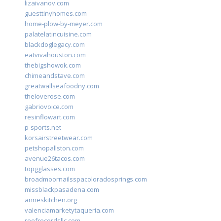
lizaivanov.com
guesttinyhomes.com
home-plow-by-meyer.com
palatelatincuisine.com
blackdoglegacy.com
eatvivahouston.com
thebigshowok.com
chimeandstave.com
greatwallseafoodny.com
theloverose.com
gabriovoice.com
resinflowart.com
p-sports.net
korsairstreetwear.com
petshopallston.com
avenue26tacos.com
topgglasses.com
broadmoornailsspacoloradosprings.com
missblackpasadena.com
anneskitchen.org
valenciamarketytaqueria.com
reefrecordsllc.com