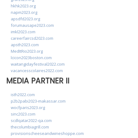
hkhk2023.org
napm2023.org
apsdfd2023.org
forumausape2023.com
imkl2023.com
careerfaircsd2023.com
apsth2023.com
MedItRio2023.org
lcicon2023boston.com
waitangidayfestival2022.com
vacancesscolaires2022.com
MEDIA PARTNER II
isth2022.com
p2b2pabi2023-makassar.com
wocfparis2023.org
sinc2023.com
scdlqatar2022-qa.com
thecolumbiagrill.com
provisionscheeseandwineshoppe.com