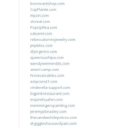
bonvivantshop.com
CupPlante.com
mpzin.com
stcreal.com
PopUpFlea.com
valueml.com
rebeccatorresjewelry.com
jmpbliss.com
drjorgerico.com
queensushipa.com
wendyweimerdds.com
ameri-camp.com
hrsreceivables.com
empconst1.com
cinderella-support.com
bigpinkrestaurant.com
inspirehuahin.com
memmingerspainting.com
jeremypbeasley.com
thesandwichdepotcos.com
drgiggleshouseofpain.com