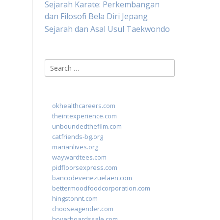
Sejarah Karate: Perkembangan
dan Filosofi Bela Diri Jepang
Sejarah dan Asal Usul Taekwondo
Search
for:
okhealthcareers.com
theintexperience.com
unboundedthefilm.com
catfriends-bg.org
marianlives.org
waywardtees.com
pidfloorsexpress.com
bancodevenezuelaen.com
bettermoodfoodcorporation.com
hingstonnt.com
chooseagender.com
hoverboardssale.com