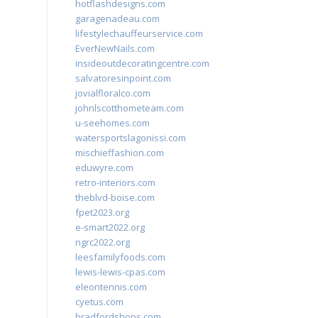
hotflashdesigns.com
garagenadeau.com
lifestylechauffeurservice.com
EverNewNails.com
insideoutdecoratingcentre.com
salvatoresinpoint.com
jovialfloralco.com
johnlscotthometeam.com
u-seehomes.com
watersportslagonissi.com
mischieffashion.com
eduwyre.com
retro-interiors.com
theblvd-boise.com
fpet2023.org
e-smart2022.org
ngrc2022.org
leesfamilyfoods.com
lewis-lewis-cpas.com
eleontennis.com
cyetus.com
bradfordshops.com