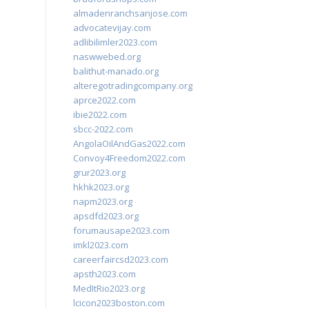
almadenranchsanjose.com
advocatevijay.com
adlibilimler2023.com
naswwebed.org
balithut-manado.org
alteregotradingcompany.org
aprce2022.com
ibie2022.com
sbcc-2022.com
AngolaOilAndGas2022.com
Convoy4Freedom2022.com
grur2023.org
hkhk2023.org
napm2023.org
apsdfd2023.org
forumausape2023.com
imkl2023.com
careerfaircsd2023.com
apsth2023.com
MedItRio2023.org
lcicon2023boston.com