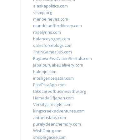
alaskapolitics.com
stsmp.org
manoelneves.com
mandelaeffectlibrary.com
roselynns.com
balanceyoganj.com
salesforceblogs.com
TrainGames365.com
BaytownEvaCationRentals.com
JabalpurCakeDelivery.com
halobjd.com
intelligenceqatar.com
PikaPikaApp.com
takecareofbusinessdfw.org
HamadaOfJapan.com
VersifyLifestyle.com
kingscreekadventures.com
antaeuslabs.com
purelycleanchemdry.com
WishOping.com
shoplegacee.com